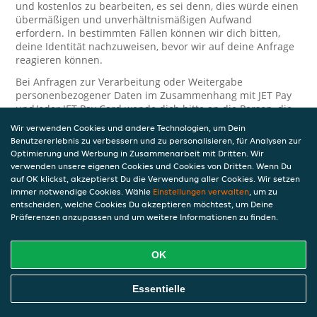
und kostenlos zu bearbeiten, es sei denn, dies würde einen
übermäßigen und unverhältnismäßigen Aufwand
erfordern. In bestimmten Fällen können wir dich bitten,
deine Identität nachzuweisen, bevor wir auf deine Anfrage
reagieren können.
Bei Anfragen zur Verarbeitung oder Weitergabe
personenbezogener Daten im Zusammenhang mit JET Pay
und/oder JET Pay Card wende dich bitte an die Person, die
dir das JET Pay-Guthaben gewährt (das kann dein
Wir verwenden Cookies und andere Technologien, um Dein
Arbeitgeber, Geschäftspartner usw. sein). Dies ist
Benutzererlebnis zu verbessern und zu personalisieren, für Analysen zur
erforderlich, da JET und die Person, die dir das Guthaben
Optimierung und Werbung in Zusammenarbeit mit Dritten. Wir
gewährt, eine separate Verantwortung für die Verarbeitung
verwenden unsere eigenen Cookies und Cookies von Dritten. Wenn Du
und den Schutz deiner personenbezogenen Daten haben.
auf OK klickst, akzeptierst Du die Verwendung aller Cookies. Wir setzen
immer notwendige Cookies. Wähle
Einstellungen verwalten
, um zu
Solltest du weitere Fragen oder Beschwerden in Bezug auf
entscheiden, welche Cookies Du akzeptieren möchtest, um Deine
die Verarbeitung deiner personenbezogenen Daten haben,
Präferenzen anzupassen und um weitere Informationen zu finden.
kontaktieren wir dich gerne. Wir würden uns auch über
Tipps oder Vorschläge zur Verbesserung unserer Erklärung
freuen.
OK
Sicherheit
Essentielle
JET nimmt den Schutz personenbezogener Daten sehr ernst